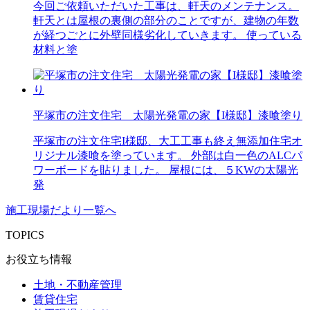
今回ご依頼いただいた工事は、軒天のメンテナンス。
軒天とは屋根の裏側の部分のことですが、建物の年数
が経つごとに外壁同様劣化していきます。 使っている
材料と塗
平塚市の注文住宅 太陽光発電の家【I様邸】漆喰塗り
平塚市の注文住宅I様邸、大工工事も終え無添加住宅オ
リジナル漆喰を塗っています。 外部は白一色のALCパ
ワーボードを貼りました。 屋根には、５KWの太陽光
発
施工現場だより一覧へ
TOPICS
お役立ち情報
土地・不動産管理
賃貸住宅