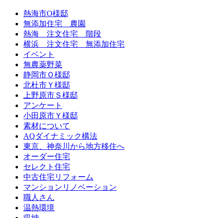
熱海市O様邸
無添加住宅 農園
熱海 注文住宅 階段
横浜 注文住宅 無添加住宅
イベント
無農薬野菜
静岡市Ｏ様邸
北杜市Ｙ様邸
上野原市Ｓ様邸
アンケート
小田原市Ｙ様邸
素材について
AQダイナミック構法
東京、神奈川から地方移住へ
オーダー住宅
セレクト住宅
中古住宅リフォーム
マンションリノベーション
職人さん
温熱環境
収納