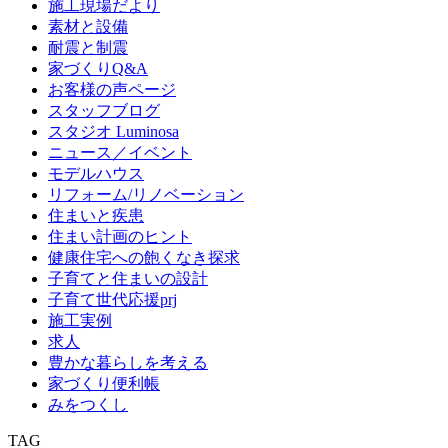
施工現場だより
素材と設備
耐震と制震
家づくりQ&A
お客様の声ページ
スタッフブログ
スタジオ Luminosa
ニュース／イベント
モデルハウス
リフォーム/リノベーション
住まいと疾患
住まい計画のヒント
健康住宅への飽くなき探求
子育てと住まいの設計
子育て世代応援prj
施工実例
求人
豊かな暮らしを考える
家づくり便利帳
みをつくし
TAG