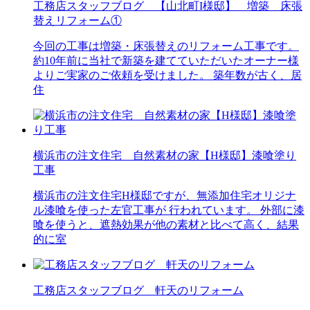
工務店スタッフブログ 【山北町I様邸】 増築 床張
替えリフォーム①
今回の工事は増築・床張替えのリフォーム工事です。
約10年前に当社で新築を建てていただいたオーナー様
よりご実家のご依頼を受けました。 築年数が古く、居
住
横浜市の注文住宅 自然素材の家【H様邸】漆喰塗り
工事
横浜市の注文住宅H様邸ですが、無添加住宅オリジナ
ル漆喰を使った左官工事が 行われています。 外部に漆
喰を使うと、遮熱効果が他の素材と比べて高く、結果
的に室
工務店スタッフブログ 軒天のリフォーム