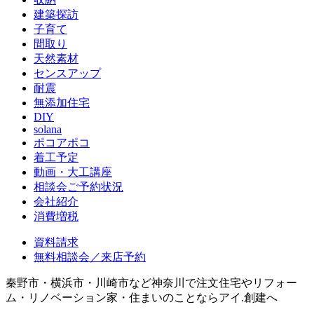
建築探訪
子育て
間取り
天然素材
センスアップ
耐震
無添加住宅
DIY
solana
ポコアポコ
着工予定
動画・大工講座
相談会ご予約状況
会社紹介
消費増税
資料請求
無料相談会／来店予約
秦野市・横浜市・川崎市など神奈川で注文住宅やリフォー
ム・リノベーション家・住まいのことならアイ.創建へ