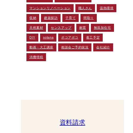
マンションリノベーション
職人さん
温熱環境
収納
建築探訪
子育て
間取り
天然素材
センスアップ
耐震
無添加住宅
DIY
solana
ポコアポコ
着工予定
動画・大工講座
相談会ご予約状況
会社紹介
消費増税
資料請求