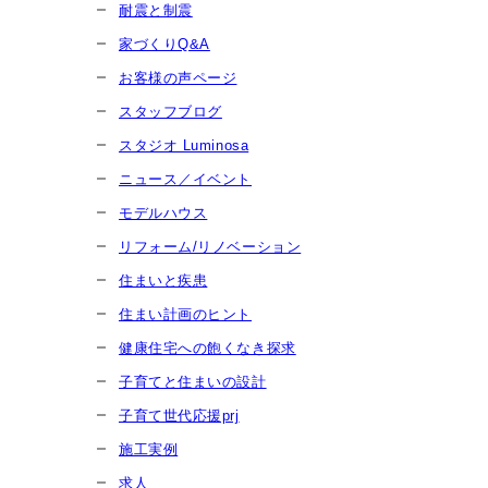
耐震と制震
家づくりQ&A
お客様の声ページ
スタッフブログ
スタジオ Luminosa
ニュース／イベント
モデルハウス
リフォーム/リノベーション
住まいと疾患
住まい計画のヒント
健康住宅への飽くなき探求
子育てと住まいの設計
子育て世代応援prj
施工実例
求人