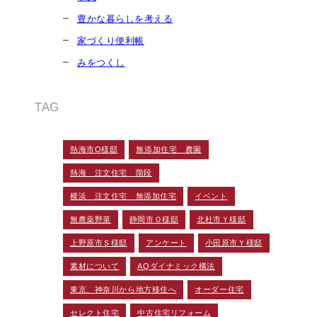
豊かな暮らしを考える
家づくり便利帳
みをつくし
TAG
熱海市O様邸
無添加住宅 農園
熱海 注文住宅 階段
横浜 注文住宅 無添加住宅
イベント
無農薬野菜
静岡市Ｏ様邸
北杜市Ｙ様邸
上野原市Ｓ様邸
アンケート
小田原市Ｙ様邸
素材について
AQダイナミック構法
東京、神奈川から地方移住へ
オーダー住宅
セレクト住宅
中古住宅リフォーム