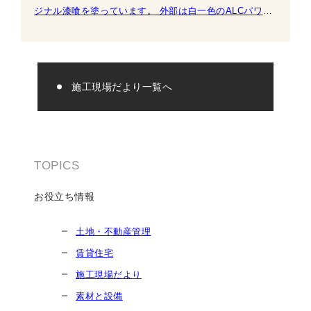
ジナル漆喰を塗っています。 外部は白一色のALCパワー
ボードを貼りました。 屋根には、５KWの太陽光発
施工現場だより一覧へ
TOPICS
お役立ち情報
土地・不動産管理
賃貸住宅
施工現場だより
素材と設備