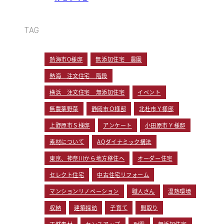
TAG
熱海市O様邸
無添加住宅 農園
熱海 注文住宅 階段
横浜 注文住宅 無添加住宅
イベント
無農薬野菜
静岡市Ｏ様邸
北杜市Ｙ様邸
上野原市Ｓ様邸
アンケート
小田原市Ｙ様邸
素材について
AQダイナミック構法
東京、神奈川から地方移住へ
オーダー住宅
セレクト住宅
中古住宅リフォーム
マンションリノベーション
職人さん
温熱環境
収納
建築探訪
子育て
間取り
天然素材
センスアップ
耐震
無添加住宅