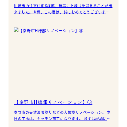
川崎市の注文住宅K様邸、無事に上棟式を迎えることが出
来ました。 K様、この度は、誠におめでとうございま
す。 私どもで建築をいただいたオーナー様のご紹介でご
縁を
【秦野市H様邸リノベーション】⑤
秦野市の天然漆喰塗りなどの大規模リノベーション。 本
日の工事は、キッチン施工になります。 まずは現場にキ
ッチンを運び入れます。 たくさんのパーツが