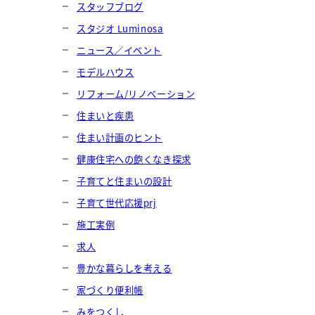
スタッフブログ
スタジオ Luminosa
ニュース／イベント
モデルハウス
リフォーム/リノベーション
住まいと疾患
住まい計画のヒント
健康住宅への飽くなき探求
子育てと住まいの設計
子育て世代応援prj
施工実例
求人
豊かな暮らしを考える
家づくり便利帳
みをつくし