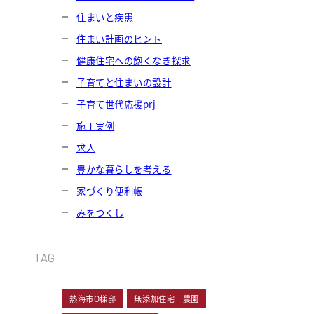
住まいと疾患
住まい計画のヒント
健康住宅への飽くなき探求
子育てと住まいの設計
子育て世代応援prj
施工実例
求人
豊かな暮らしを考える
家づくり便利帳
みをつくし
TAG
熱海市O様邸
無添加住宅 農園