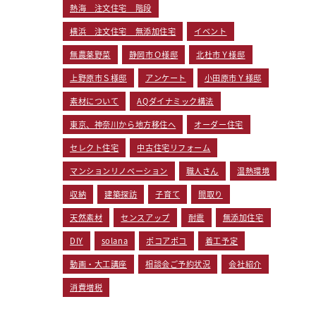
熱海 注文住宅 階段
横浜 注文住宅 無添加住宅
イベント
無農薬野菜
静岡市Ｏ様邸
北杜市Ｙ様邸
上野原市Ｓ様邸
アンケート
小田原市Ｙ様邸
素材について
AQダイナミック構法
東京、神奈川から地方移住へ
オーダー住宅
セレクト住宅
中古住宅リフォーム
マンションリノベーション
職人さん
温熱環境
収納
建築探訪
子育て
間取り
天然素材
センスアップ
耐震
無添加住宅
DIY
solana
ポコアポコ
着工予定
動画・大工講座
相談会ご予約状況
会社紹介
消費増税