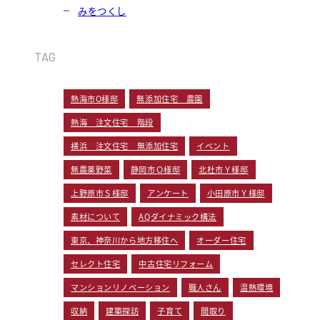
みをつくし
TAG
熱海市O様邸
無添加住宅 農園
熱海 注文住宅 階段
横浜 注文住宅 無添加住宅
イベント
無農薬野菜
静岡市Ｏ様邸
北杜市Ｙ様邸
上野原市Ｓ様邸
アンケート
小田原市Ｙ様邸
素材について
AQダイナミック構法
東京、神奈川から地方移住へ
オーダー住宅
セレクト住宅
中古住宅リフォーム
マンションリノベーション
職人さん
温熱環境
収納
建築探訪
子育て
間取り