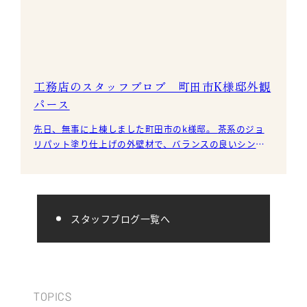
工務店のスタッフブロブ 町田市K様邸外観
パース
先日、無事に上棟しました町田市のk様邸。 茶系のジョ
リパット塗り仕上げの外壁材で、バランスの良いシンプ
ルな建物です。 内装は
スタッフブログ一覧へ
TOPICS