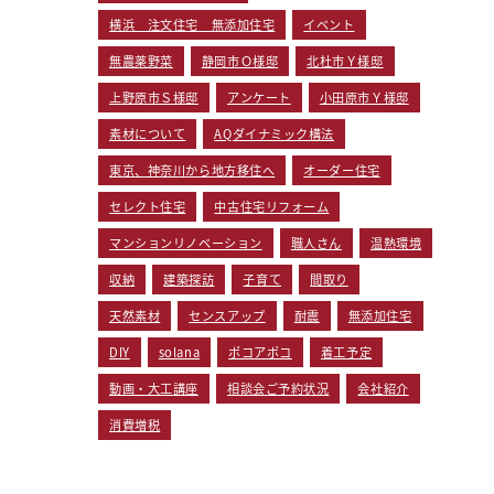
横浜 注文住宅 無添加住宅
イベント
無農薬野菜
静岡市Ｏ様邸
北杜市Ｙ様邸
上野原市Ｓ様邸
アンケート
小田原市Ｙ様邸
素材について
AQダイナミック構法
東京、神奈川から地方移住へ
オーダー住宅
セレクト住宅
中古住宅リフォーム
マンションリノベーション
職人さん
温熱環境
収納
建築探訪
子育て
間取り
天然素材
センスアップ
耐震
無添加住宅
DIY
solana
ポコアポコ
着工予定
動画・大工講座
相談会ご予約状況
会社紹介
消費増税