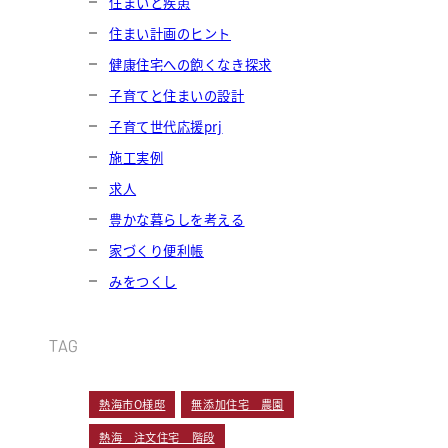
住まいと疾患
住まい計画のヒント
健康住宅への飽くなき探求
子育てと住まいの設計
子育て世代応援prj
施工実例
求人
豊かな暮らしを考える
家づくり便利帳
みをつくし
TAG
熱海市O様邸
無添加住宅 農園
熱海 注文住宅 階段