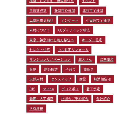
横浜 注文住宅 無添加住宅
イベント
無農薬野菜
静岡市Ｏ様邸
北杜市Ｙ様邸
上野原市Ｓ様邸
アンケート
小田原市Ｙ様邸
素材について
AQダイナミック構法
東京、神奈川から地方移住へ
オーダー住宅
セレクト住宅
中古住宅リフォーム
マンションリノベーション
職人さん
温熱環境
収納
建築探訪
子育て
間取り
天然素材
センスアップ
耐震
無添加住宅
DIY
solana
ポコアポコ
着工予定
動画・大工講座
相談会ご予約状況
会社紹介
消費増税