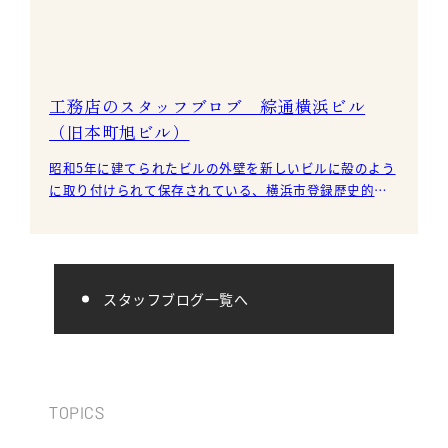
工務店のスタッフブロブ 綜通横浜ビル
（旧本町旭ビル）
昭和5年に建てられたビルの外壁を新しいビルに殻のよう
に取り付けられて保存されている、横浜市登録歴史的建
造物です。 テラコッタの装飾がとても素敵です。
スタッフブログ一覧へ
TOPICS