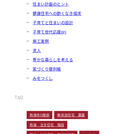
住まい計画のヒント
健康住宅への飽くなき探求
子育てと住まいの設計
子育て世代応援prj
施工実例
求人
豊かな暮らしを考える
家づくり便利帳
みをつくし
TAG
熱海市O様邸
無添加住宅 農園
熱海 注文住宅 階段