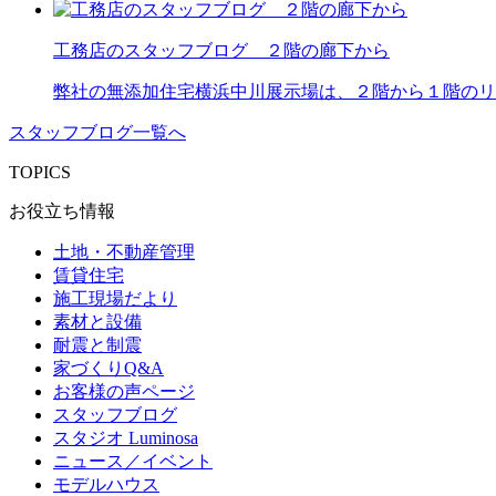
工務店のスタッフブログ ２階の廊下から
弊社の無添加住宅横浜中川展示場は、２階から１階のリ
スタッフブログ一覧へ
TOPICS
お役立ち情報
土地・不動産管理
賃貸住宅
施工現場だより
素材と設備
耐震と制震
家づくりQ&A
お客様の声ページ
スタッフブログ
スタジオ Luminosa
ニュース／イベント
モデルハウス