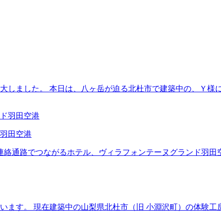
大しました。 本日は、八ヶ岳が迫る北杜市で建築中の、Ｙ様に
羽田空港
ルに連絡通路でつながるホテル、ヴィラフォンテーヌグランド羽田
います。 現在建築中の山梨県北杜市（旧 小淵沢町）の体験工