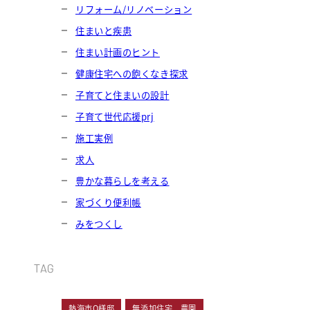
リフォーム/リノベーション
住まいと疾患
住まい計画のヒント
健康住宅への飽くなき探求
子育てと住まいの設計
子育て世代応援prj
施工実例
求人
豊かな暮らしを考える
家づくり便利帳
みをつくし
TAG
熱海市O様邸
無添加住宅 農園