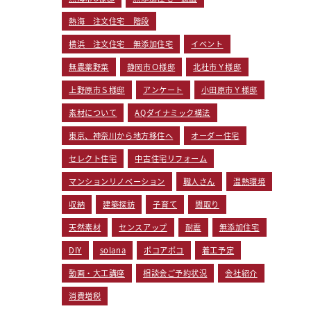
熱海 注文住宅 階段
横浜 注文住宅 無添加住宅
イベント
無農薬野菜
静岡市Ｏ様邸
北杜市Ｙ様邸
上野原市Ｓ様邸
アンケート
小田原市Ｙ様邸
素材について
AQダイナミック構法
東京、神奈川から地方移住へ
オーダー住宅
セレクト住宅
中古住宅リフォーム
マンションリノベーション
職人さん
温熱環境
収納
建築探訪
子育て
間取り
天然素材
センスアップ
耐震
無添加住宅
DIY
solana
ポコアポコ
着工予定
動画・大工講座
相談会ご予約状況
会社紹介
消費増税