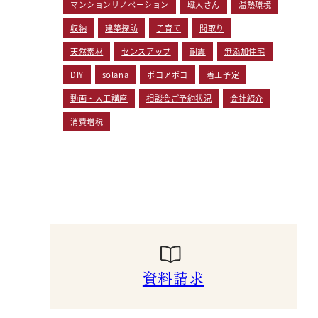
マンションリノベーション
職人さん
温熱環境
収納
建築探訪
子育て
間取り
天然素材
センスアップ
耐震
無添加住宅
DIY
solana
ポコアポコ
着工予定
動画・大工講座
相談会ご予約状況
会社紹介
消費増税
資料請求