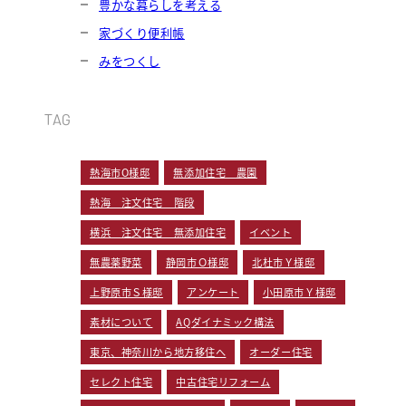
豊かな暮らしを考える
家づくり便利帳
みをつくし
TAG
熱海市O様邸
無添加住宅 農園
熱海 注文住宅 階段
横浜 注文住宅 無添加住宅
イベント
無農薬野菜
静岡市Ｏ様邸
北杜市Ｙ様邸
上野原市Ｓ様邸
アンケート
小田原市Ｙ様邸
素材について
AQダイナミック構法
東京、神奈川から地方移住へ
オーダー住宅
セレクト住宅
中古住宅リフォーム