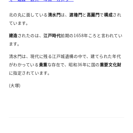
北の丸に面している
清水門
は、
渡櫓門
と
高麗門
で
構成
され
ています。
建造
されたのは、
江戸時代
前期の1658年ころと言われてい
ます。
清水門は、現代に残る江戸城遺構の中で、建てられた年代
がわかっている
貴重
な存在で、昭和36年に国の
重要文化財
に指定されています。
(大塚)