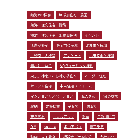
熱海市O様邸
無添加住宅 農園
熱海 注文住宅 階段
横浜 注文住宅 無添加住宅
イベント
無農薬野菜
静岡市Ｏ様邸
北杜市Ｙ様邸
上野原市Ｓ様邸
アンケート
小田原市Ｙ様邸
素材について
AQダイナミック構法
東京、神奈川から地方移住へ
オーダー住宅
セレクト住宅
中古住宅リフォーム
マンションリノベーション
職人さん
温熱環境
収納
建築探訪
子育て
間取り
天然素材
センスアップ
耐震
無添加住宅
DIY
solana
ポコアポコ
着工予定
動画・大工講座
相談会ご予約状況
会社紹介