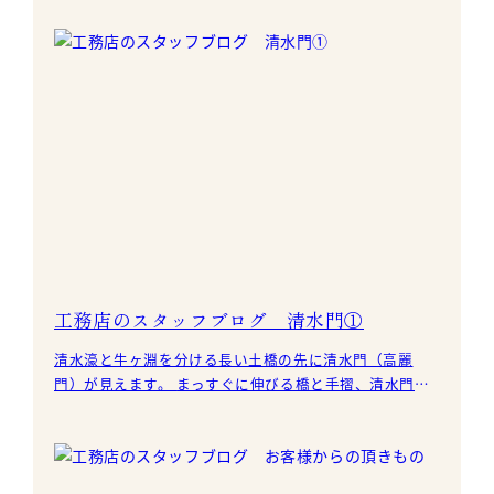
工務店のスタッフブログ 清水門①
清水濠と牛ヶ淵を分ける長い土橋の先に清水門（高麗
門）が見えます。 まっすぐに伸びる橋と手摺、清水門と
石垣の計算された曲線の対比と、それらを包み込む