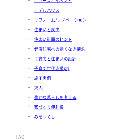
ニュース／イベント
モデルハウス
リフォーム/リノベーション
住まいと疾患
住まい計画のヒント
健康住宅への飽くなき探求
子育てと住まいの設計
子育て世代応援prj
施工実例
求人
豊かな暮らしを考える
家づくり便利帳
みをつくし
TAG