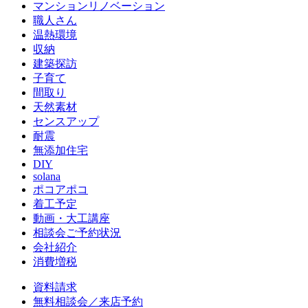
マンションリノベーション
職人さん
温熱環境
収納
建築探訪
子育て
間取り
天然素材
センスアップ
耐震
無添加住宅
DIY
solana
ポコアポコ
着工予定
動画・大工講座
相談会ご予約状況
会社紹介
消費増税
資料請求
無料相談会／来店予約