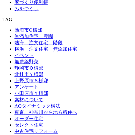
家づくり便利帳
みをつくし
TAG
熱海市O様邸
無添加住宅 農園
熱海 注文住宅 階段
横浜 注文住宅 無添加住宅
イベント
無農薬野菜
静岡市Ｏ様邸
北杜市Ｙ様邸
上野原市Ｓ様邸
アンケート
小田原市Ｙ様邸
素材について
AQダイナミック構法
東京、神奈川から地方移住へ
オーダー住宅
セレクト住宅
中古住宅リフォーム