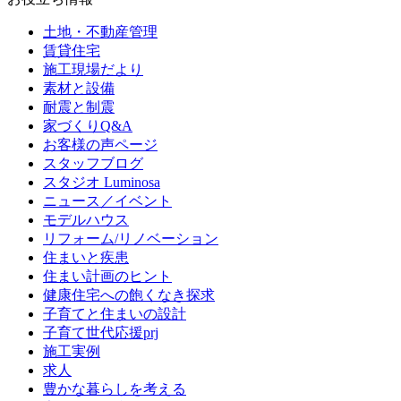
土地・不動産管理
賃貸住宅
施工現場だより
素材と設備
耐震と制震
家づくりQ&A
お客様の声ページ
スタッフブログ
スタジオ Luminosa
ニュース／イベント
モデルハウス
リフォーム/リノベーション
住まいと疾患
住まい計画のヒント
健康住宅への飽くなき探求
子育てと住まいの設計
子育て世代応援prj
施工実例
求人
豊かな暮らしを考える