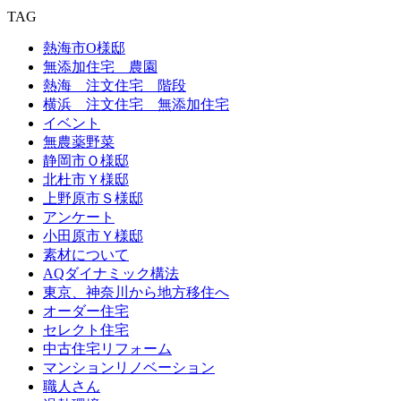
TAG
熱海市O様邸
無添加住宅 農園
熱海 注文住宅 階段
横浜 注文住宅 無添加住宅
イベント
無農薬野菜
静岡市Ｏ様邸
北杜市Ｙ様邸
上野原市Ｓ様邸
アンケート
小田原市Ｙ様邸
素材について
AQダイナミック構法
東京、神奈川から地方移住へ
オーダー住宅
セレクト住宅
中古住宅リフォーム
マンションリノベーション
職人さん