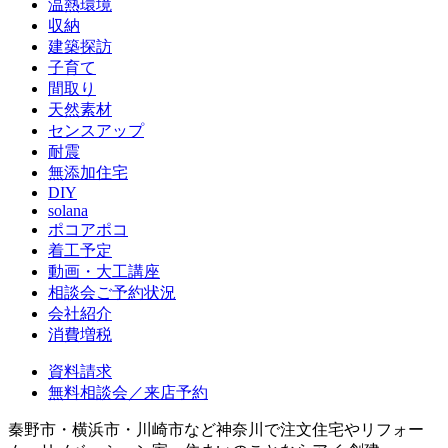
温熱環境
収納
建築探訪
子育て
間取り
天然素材
センスアップ
耐震
無添加住宅
DIY
solana
ポコアポコ
着工予定
動画・大工講座
相談会ご予約状況
会社紹介
消費増税
資料請求
無料相談会／来店予約
秦野市・横浜市・川崎市など神奈川で注文住宅やリフォー