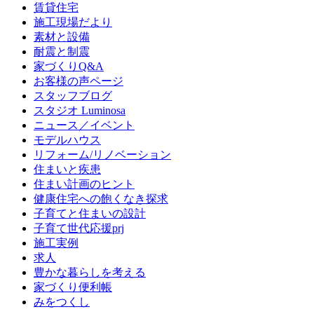
賃貸住宅
施工現場だより
素材と設備
耐震と制震
家づくりQ&A
お客様の声ページ
スタッフブログ
スタジオ Luminosa
ニュース／イベント
モデルハウス
リフォーム/リノベーション
住まいと疾患
住まい計画のヒント
健康住宅への飽くなき探求
子育てと住まいの設計
子育て世代応援prj
施工実例
求人
豊かな暮らしを考える
家づくり便利帳
みをつくし