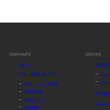
CORPORATE
SERVICE
ホーム
注文住
アイ．創建の家づくり
オー
セレ
AQダイナミック構法
無添加の家
中古住
素材について
マンシ
住宅性能