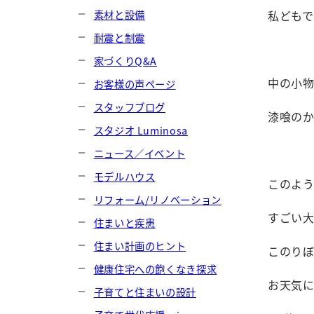
素材と設備
私ども
耐震と制震
家づくりQ&A
中の小
お客様の声ページ
スタッフブログ
漆喰の
スタジオ Luminosa
ニュース／イベント
モデルハウス
このよ
リフォーム/リノベーション
すごい大
住まいと疾患
住まい計画のヒント
このりぼ
健康住宅への飽くなき探求
お天気
子育てと住まいの設計