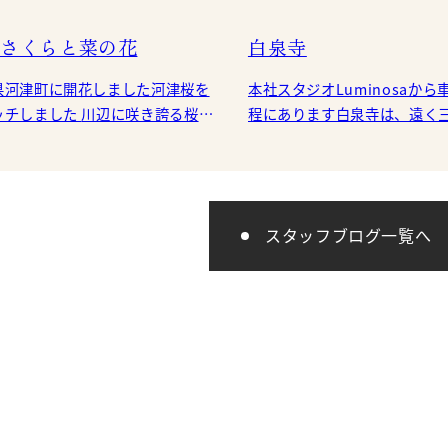
さくらと菜の花
白泉寺
県河津町に開花しました河津桜を
本社スタジオLuminosaから
ました 川辺に咲き誇る桜は
程にあります白泉寺は、遠く
壮観でした。 (平原良子）
島、房総半島、相模湾を、眺
標高300m程度の高台にあります。
境内に
スタッフブログ一覧へ