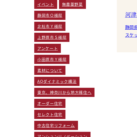
イベント
無農薬野菜
河津
静岡市Ｏ様邸
北杜市Ｙ様邸
静岡
スケッチし
上野原市Ｓ様邸
アンケート
小田原市Ｙ様邸
素材について
AQダイナミック構法
東京、神奈川から地方移住へ
オーダー住宅
セレクト住宅
中古住宅リフォーム
マンションリノベーション