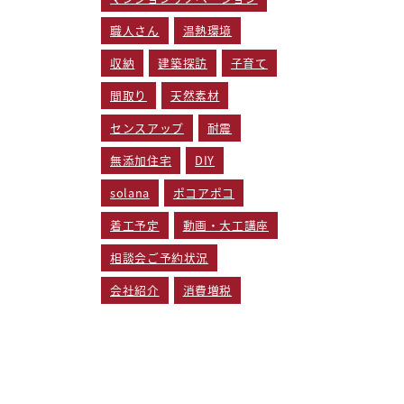
職人さん
温熱環境
収納
建築探訪
子育て
間取り
天然素材
センスアップ
耐震
無添加住宅
DIY
solana
ポコアポコ
着工予定
動画・大工講座
相談会ご予約状況
会社紹介
消費増税