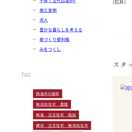
子育て世代応援prj
(石井）
施工実例
求人
豊かな暮らしを考える
家づくり便利帳
みをつくし
スタ
TAG
熱海市O様邸
無添加住宅 農園
熱海 注文住宅 階段
横浜 注文住宅 無添加住宅