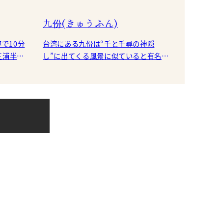
九份(きゅうふん)
車で10分
台湾にある九份は“千と千尋の神隠
三浦半
し”に出てくる風景に似ていると有名に
められる
なりました。 4年程前に訪れたのです
 その
が、ネットやガイドブックで調べる
と、映画の中の風景その