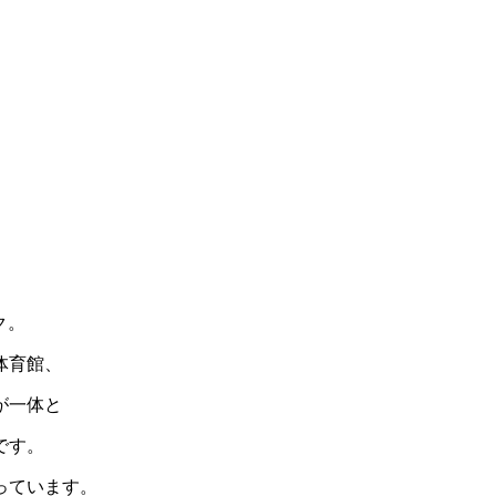
ク。
体育館、
が一体と
です。
っています。