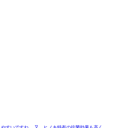
しやすいですね。 又、ヒノキ特有の抗菌効果も高く