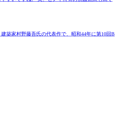
築家村野藤吾氏の代表作で、昭和44年に第10回B