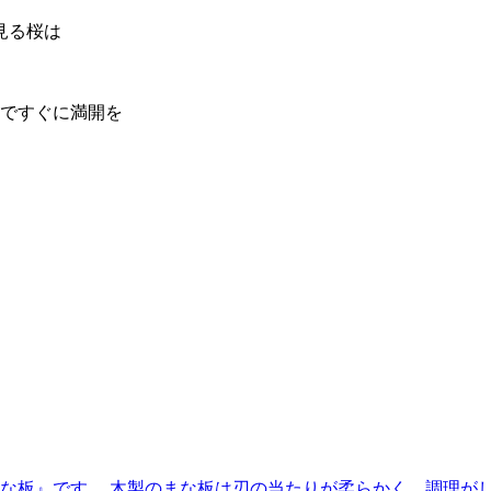
見る桜は
のですぐに満開を
まな板』です。 木製のまな板は刃の当たりが柔らかく、調理が