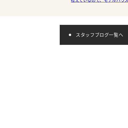
！欲しいー！！欲しいっ」と。(で
のをためらってしまうとの声
ね。予想通
するため、アイ創建では、モ
スをご案内するＶＲ動画を
スタッフブログ一覧へ