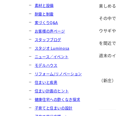
素材と設備
楽しめ
耐震と制震
その中
家づくりQ&A
ウサギ
お客様の声ページ
スタッフブログ
を間近
スタジオ Luminosa
週末の
ニュース／イベント
モデルハウス
リフォーム/リノベーション
（新庄
住まいと疾患
住まい計画のヒント
健康住宅への飽くなき探求
子育てと住まいの設計