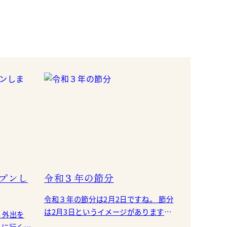
プンし
令和３年の節分
令和３年の節分は2月2日ですね。 節分
は2月3日というイメージがあります
、外出を
が、節分が２月２日になるのは1897年
スに行く