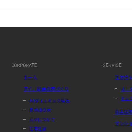
CORPORATE
SERVICE
ホーム
注文住
アイ．創建の家づくり
オー
セレ
AQダイナミック構法
無添加の家
中古住
素材について
マンシ
住宅性能