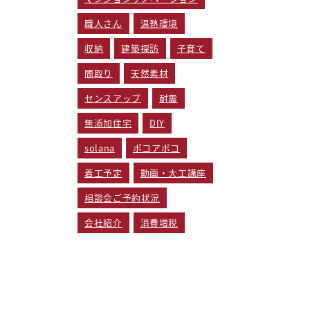
職人さん
温熱環境
収納
建築探訪
子育て
間取り
天然素材
センスアップ
耐震
無添加住宅
DIY
solana
ポコアポコ
着工予定
動画・大工講座
相談会ご予約状況
会社紹介
消費増税