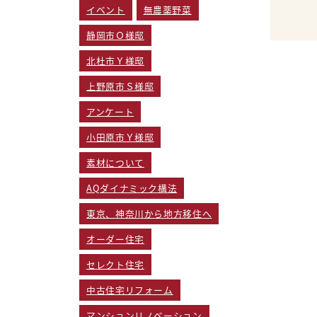
イベント
無農薬野菜
いー
すよ
静岡市Ｏ様邸
北杜市Ｙ様邸
上野原市Ｓ様邸
アンケート
小田原市Ｙ様邸
素材について
AQダイナミック構法
東京、神奈川から地方移住へ
オーダー住宅
セレクト住宅
中古住宅リフォーム
マンションリノベーション