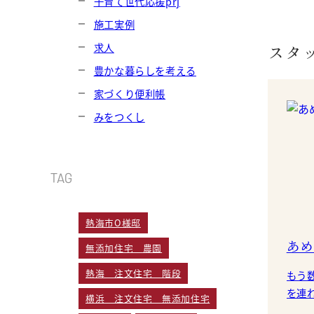
子育て世代応援prj
施工実例
スタ
求人
豊かな暮らしを考える
家づくり便利帳
みをつくし
TAG
熱海市O様邸
あめ
無添加住宅 農園
熱海 注文住宅 階段
もう数年
を連
横浜 注文住宅 無添加住宅
する