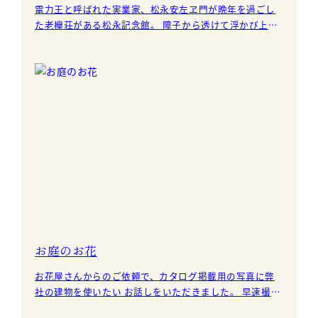
電力王と呼ばれた実業家、松永安左ヱ門が晩年を過ごし
た老欅荘がある松永記念館。 障子から透けて浮かび上が
る半月がとても美しい。 撮影のために照明を点けていま
すが、
お庭のお花
お花屋さんからのご依頼で、カタログ掲載用の写真に弊
社の建物を使いたい お話しをいただきました。 早速撮影
が行われ、アプローチがお花でいっぱいになりました。