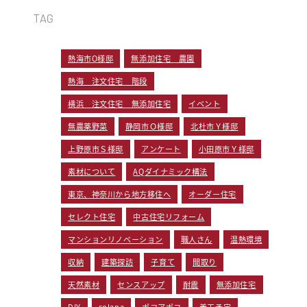
TAG
熱海市O様邸
無添加住宅 農園
熱海 注文住宅 階段
横浜 注文住宅 無添加住宅
イベント
無農薬野菜
静岡市Ｏ様邸
北杜市Ｙ様邸
上野原市Ｓ様邸
アンケート
小田原市Ｙ様邸
素材について
AQダイナミック構法
東京、神奈川から地方移住へ
オーダー住宅
セレクト住宅
中古住宅リフォーム
マンションリノベーション
職人さん
温熱環境
収納
建築探訪
子育て
間取り
天然素材
センスアップ
耐震
無添加住宅
DIY
solana
ポコアポコ
着工予定