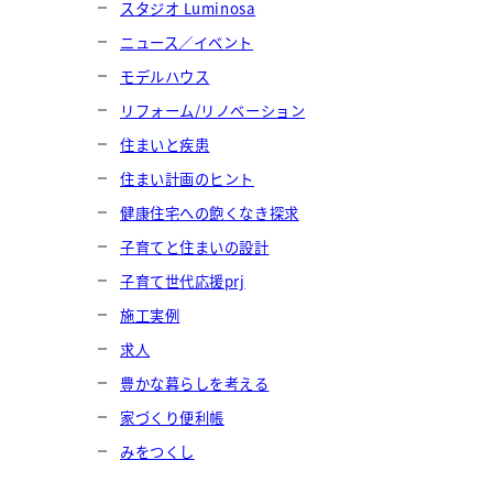
スタジオ Luminosa
ニュース／イベント
モデルハウス
リフォーム/リノベーション
住まいと疾患
住まい計画のヒント
健康住宅への飽くなき探求
子育てと住まいの設計
子育て世代応援prj
施工実例
求人
豊かな暮らしを考える
家づくり便利帳
みをつくし