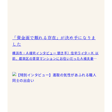
「資金面で頼れる存在」が決め手になりま
した
横浜市・Ａ様宅インタビュー 聞き手）住宅ライターＫ 以
前、都筑区の賃貸マンションにお住いだったＡ様夫妻
は、20代後半の頃に一戸建てへの住み替えを検討し始