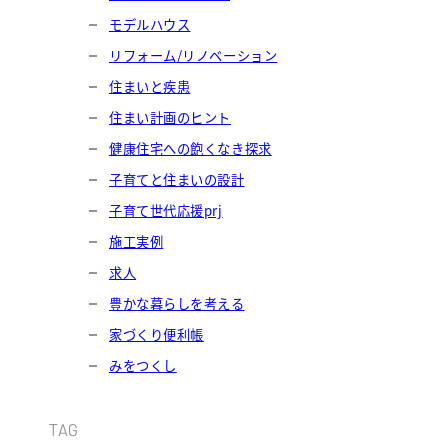
モデルハウス
リフォーム/リノベーション
住まいと疾患
住まい計画のヒント
健康住宅への飽くなき探求
子育てと住まいの設計
子育て世代応援prj
施工実例
求人
豊かな暮らしを考える
家づくり便利帳
みをつくし
TAG