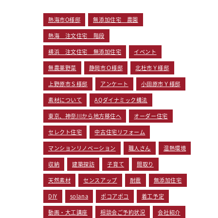
熱海市O様邸
無添加住宅 農園
熱海 注文住宅 階段
横浜 注文住宅 無添加住宅
イベント
無農薬野菜
静岡市Ｏ様邸
北杜市Ｙ様邸
上野原市Ｓ様邸
アンケート
小田原市Ｙ様邸
素材について
AQダイナミック構法
東京、神奈川から地方移住へ
オーダー住宅
セレクト住宅
中古住宅リフォーム
マンションリノベーション
職人さん
温熱環境
収納
建築探訪
子育て
間取り
天然素材
センスアップ
耐震
無添加住宅
DIY
solana
ポコアポコ
着工予定
動画・大工講座
相談会ご予約状況
会社紹介