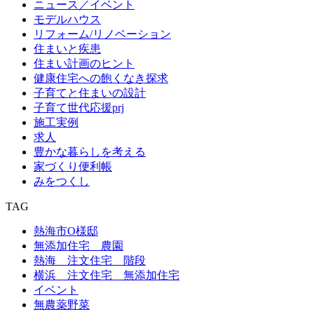
ニュース／イベント
モデルハウス
リフォーム/リノベーション
住まいと疾患
住まい計画のヒント
健康住宅への飽くなき探求
子育てと住まいの設計
子育て世代応援prj
施工実例
求人
豊かな暮らしを考える
家づくり便利帳
みをつくし
TAG
熱海市O様邸
無添加住宅 農園
熱海 注文住宅 階段
横浜 注文住宅 無添加住宅
イベント
無農薬野菜