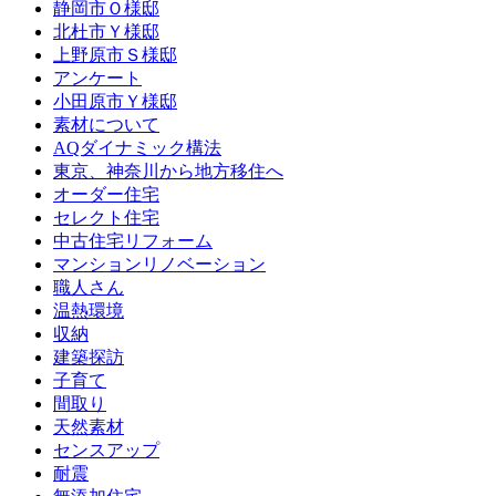
静岡市Ｏ様邸
北杜市Ｙ様邸
上野原市Ｓ様邸
アンケート
小田原市Ｙ様邸
素材について
AQダイナミック構法
東京、神奈川から地方移住へ
オーダー住宅
セレクト住宅
中古住宅リフォーム
マンションリノベーション
職人さん
温熱環境
収納
建築探訪
子育て
間取り
天然素材
センスアップ
耐震