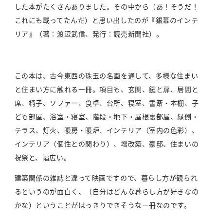
した本がたくさんありました。その中から（あ！そうだ！
これにも載ってたんだ）と思い出したのが『銀幕のインテ
リア』（著：渡辺武信、発行：読売新聞社）。
この本は、古今東西の珠玉の名画を通して、多様な住まい
と住まい方に触れる一冊。項目も、玄関、鍵と扉、居間と
席、椅子、ソファー、食卓、台所、寝室、書斎・本棚、子
ども部屋、浴室・寝室、階段・地下・屋根裏部屋、縁側・
テラス、灯火、暖房・暖炉、インテリア（室内の色彩）、
インテリア（個性との関わり）、増改築、豪邸、住まいの
祝祭と、幅広い。
建築関係の雑誌と違って映画ですので、暮らし方が観られ
るというのが面白く、（自分はどんな暮らし方が好きなの
かな）ということがはっきりできそうな一冊なのです。