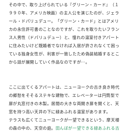
その中で、取り上げられている『グリーン・カード』（１
９９０年、アメリカ映画）の主人公を演じたのが、ジェラ
ール・ドパリュデュー。「グリーン・カード」とはアメリ
カの永住許可書のことなのですが、これを取りたいフラン
ス人男性（ドパリュデュー）と、憧れの温室付きアパート
に住みたいけど既婚者でなければ入居が許されなくて困っ
ている独身女性が、利害が一致したため偽装結婚するとこ
から話が展開していく作品なのですが…。
ここに出てくるアパートは、ニューヨークの古き良き時代
の郷愁をそそるステキな建物で、エレベーターは円筒型で
扉が丸窓付きの木製。居間の大きな両開き扉を開くと、天
窓を持つ高い天井の下に緑あふれる温室があります。
テラスも広くてニューヨークが一望できるという、摩天楼
の森の中の、天空の庭。
田んぼが一望できる緑あふれる古