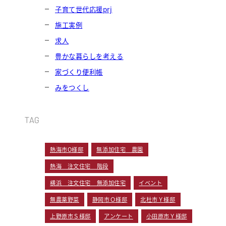
子育て世代応援prj
施工実例
求人
豊かな暮らしを考える
家づくり便利帳
みをつくし
TAG
熱海市O様邸
無添加住宅 農園
熱海 注文住宅 階段
横浜 注文住宅 無添加住宅
イベント
無農薬野菜
静岡市Ｏ様邸
北杜市Ｙ様邸
上野原市Ｓ様邸
アンケート
小田原市Ｙ様邸