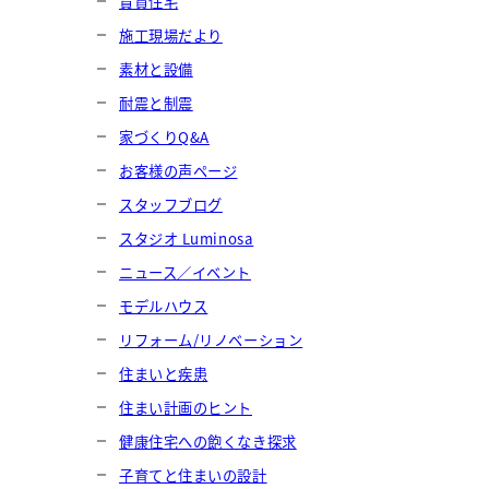
賃貸住宅
施工現場だより
素材と設備
耐震と制震
家づくりQ&A
お客様の声ページ
スタッフブログ
スタジオ Luminosa
ニュース／イベント
モデルハウス
リフォーム/リノベーション
住まいと疾患
住まい計画のヒント
健康住宅への飽くなき探求
子育てと住まいの設計