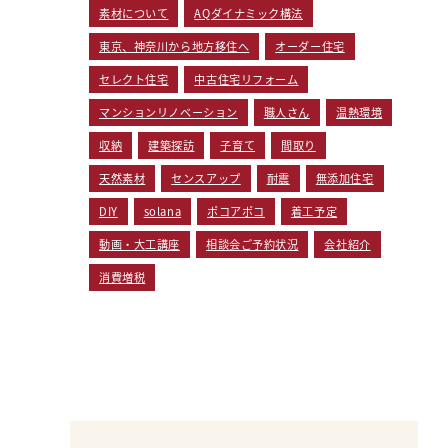
素材について
AQダイナミック構法
東京、神奈川から地方移住へ
オーダー住宅
セレクト住宅
中古住宅リフォーム
マンションリノベーション
職人さん
温熱環境
収納
建築探訪
子育て
間取り
天然素材
センスアップ
耐震
無添加住宅
DIY
solana
ポコアポコ
着工予定
動画・大工講座
相談会ご予約状況
会社紹介
消費増税