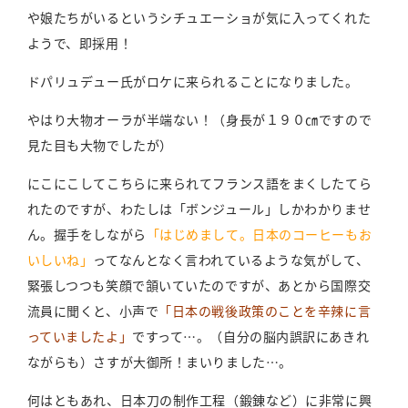
や娘たちがいるというシチュエーショが気に入ってくれた
ようで、即採用！
ドパリュデュー氏がロケに来られることになりました。
やはり大物オーラが半端ない！（身長が１９０㎝ですので
見た目も大物でしたが）
にこにこしてこちらに来られてフランス語をまくしたてら
れたのですが、わたしは「ボンジュール」しかわかりませ
ん。握手をしながら
「はじめまして。日本のコーヒーもお
いしいね」
ってなんとなく言われているような気がして、
緊張しつつも笑顔で頷いていたのですが、あとから国際交
流員に聞くと、小声で
「日本の戦後政策のことを辛辣に言
っていましたよ」
ですって…。（自分の脳内誤訳にあきれ
ながらも）さすが大御所！まいりました…。
何はともあれ、日本刀の制作工程（鍛錬など）に非常に興