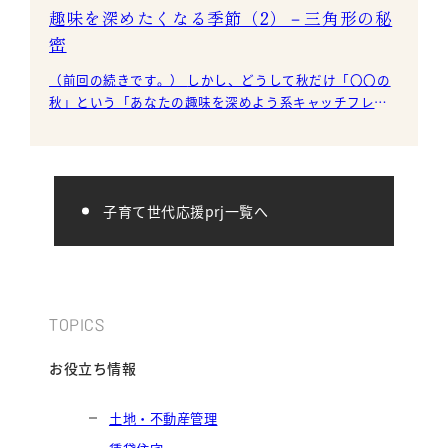
趣味を深めたくなる季節（2）－三角形の秘
密
（前回の続きです。） しかし、どうして秋だけ「〇〇の
秋」という「あなたの趣味を深めよう系キャッチフレー
ズ」があるのでしょうね。 （わたしも秋に何か新しい趣
味
子育て世代応援prj一覧へ
TOPICS
お役立ち情報
土地・不動産管理