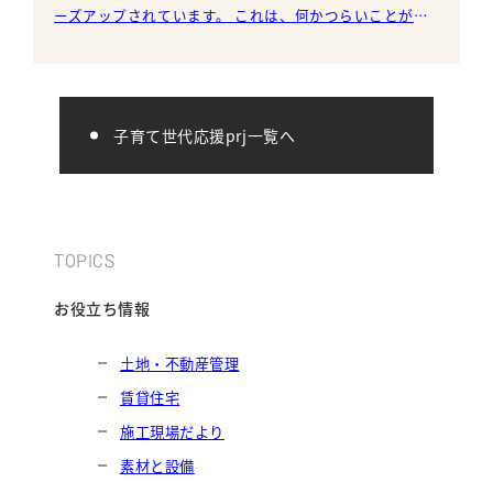
ーズアップされています。 これは、何かつらいことが起
きた人の苦しみや悲しみに共感し過ぎて心が疲れるこ
と。
子育て世代応援prj一覧へ
TOPICS
お役立ち情報
土地・不動産管理
賃貸住宅
施工現場だより
素材と設備