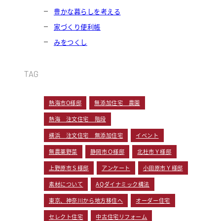
豊かな暮らしを考える
家づくり便利帳
みをつくし
TAG
熱海市O様邸
無添加住宅 農園
熱海 注文住宅 階段
横浜 注文住宅 無添加住宅
イベント
無農薬野菜
静岡市Ｏ様邸
北杜市Ｙ様邸
上野原市Ｓ様邸
アンケート
小田原市Ｙ様邸
素材について
AQダイナミック構法
東京、神奈川から地方移住へ
オーダー住宅
セレクト住宅
中古住宅リフォーム