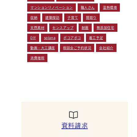
マンションリノベーション
職人さん
温熱環境
収納
建築探訪
子育て
間取り
天然素材
センスアップ
耐震
無添加住宅
DIY
solana
ポコアポコ
着工予定
動画・大工講座
相談会ご予約状況
会社紹介
消費増税
資料請求