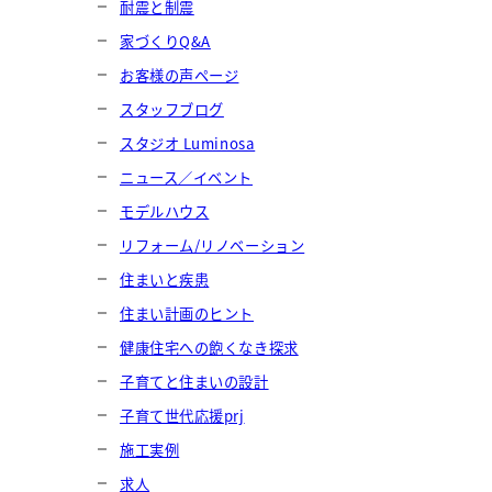
耐震と制震
家づくりQ&A
お客様の声ページ
スタッフブログ
スタジオ Luminosa
ニュース／イベント
モデルハウス
リフォーム/リノベーション
住まいと疾患
住まい計画のヒント
健康住宅への飽くなき探求
子育てと住まいの設計
子育て世代応援prj
施工実例
求人