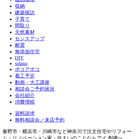
収納
建築探訪
子育て
間取り
天然素材
センスアップ
耐震
無添加住宅
DIY
solana
ポコアポコ
着工予定
動画・大工講座
相談会ご予約状況
会社紹介
消費増税
資料請求
無料相談会／来店予約
秦野市・横浜市・川崎市など神奈川で注文住宅やリフォー
ム・リノベーション家・住まいのことならアイ.創建へ