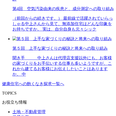
第4回 空気汚染由来の疾患と、成分測定への取り組み
（前回からの続きです。） 最前線で活躍されていらっ
しゃる中上さんから見て、無添加住宅はどんな印象を
お持ちですか。 実は、自分自身も元々シック
第５回 上手な家づくりの秘訣と将来への取り組み
聞き手 中上さんは代理店支援以外にも、お客様
の家づくりをお手伝いする仕事も多いようですが、こ
れから建てるお客様にお伝えしたいことはあります
か。 中
健康住宅への飽くなき探求一覧へ
TOPICS
お役立ち情報
土地・不動産管理