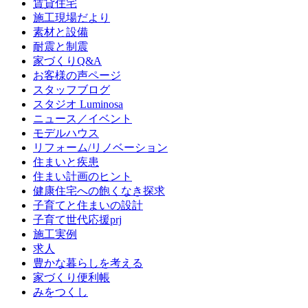
賃貸住宅
施工現場だより
素材と設備
耐震と制震
家づくりQ&A
お客様の声ページ
スタッフブログ
スタジオ Luminosa
ニュース／イベント
モデルハウス
リフォーム/リノベーション
住まいと疾患
住まい計画のヒント
健康住宅への飽くなき探求
子育てと住まいの設計
子育て世代応援prj
施工実例
求人
豊かな暮らしを考える
家づくり便利帳
みをつくし