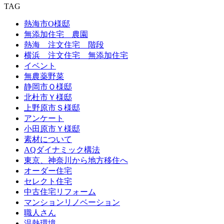
TAG
熱海市O様邸
無添加住宅 農園
熱海 注文住宅 階段
横浜 注文住宅 無添加住宅
イベント
無農薬野菜
静岡市Ｏ様邸
北杜市Ｙ様邸
上野原市Ｓ様邸
アンケート
小田原市Ｙ様邸
素材について
AQダイナミック構法
東京、神奈川から地方移住へ
オーダー住宅
セレクト住宅
中古住宅リフォーム
マンションリノベーション
職人さん
温熱環境