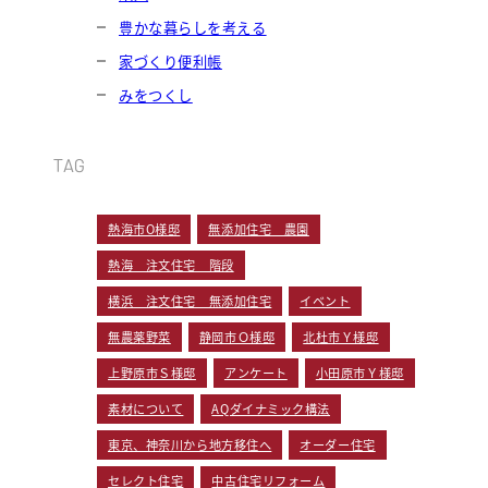
豊かな暮らしを考える
家づくり便利帳
みをつくし
TAG
熱海市O様邸
無添加住宅 農園
熱海 注文住宅 階段
横浜 注文住宅 無添加住宅
イベント
無農薬野菜
静岡市Ｏ様邸
北杜市Ｙ様邸
上野原市Ｓ様邸
アンケート
小田原市Ｙ様邸
素材について
AQダイナミック構法
東京、神奈川から地方移住へ
オーダー住宅
セレクト住宅
中古住宅リフォーム