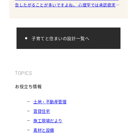
告したがることが多いですよね。 心理学では承認欲求と
言うそうで、子育てにおいてはとても重要な要素みたい
です。
子育てと住まいの設計一覧へ
TOPICS
お役立ち情報
土地・不動産管理
賃貸住宅
施工現場だより
素材と設備