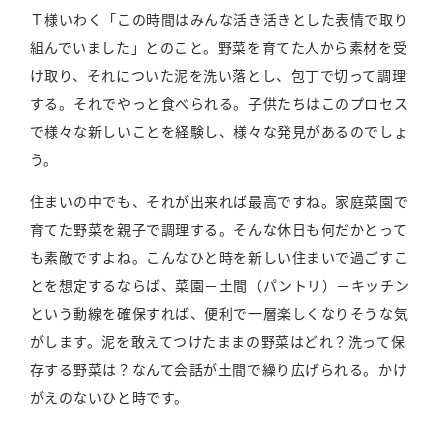
Ｔ様いわく「この時間はみんな活き活きとした表情で取り
組んでいました」とのこと。野菜を育てた人から素材を受
け取り、それについた泥を洗い落とし、包丁で切って調理
する。それでやっと食べられる。子供たちはこのプロセス
で様々な新しいことを経験し、様々な発見があるのでしょ
う。
住まいの中でも、それが出来れば最高ですね。家庭菜園で
育てた野菜を親子で調理する。そんな休日も何だかとって
も素敵ですよね。こんなひと時を新しい住まいで過ごすこ
とを想定するならば、菜園－土間（パントリ）－キッチン
という動線を確保すれば、便利で一層楽しくなりそうな気
がします。泥を敢えてつけたままの野菜はどれ？洗って保
存する野菜は？なんて会話が土間で繰り広げられる。かけ
がえのないひと時です。