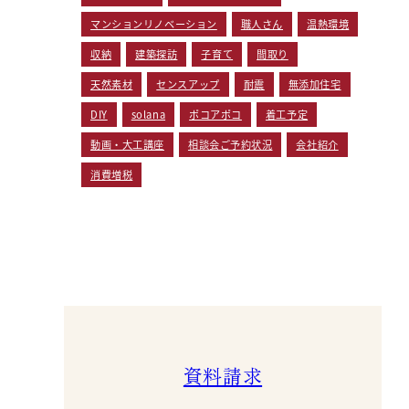
マンションリノベーション
職人さん
温熱環境
収納
建築探訪
子育て
間取り
天然素材
センスアップ
耐震
無添加住宅
DIY
solana
ポコアポコ
着工予定
動画・大工講座
相談会ご予約状況
会社紹介
消費増税
資料請求