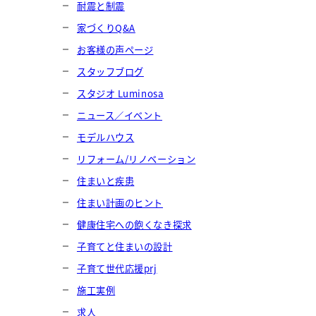
耐震と制震
家づくりQ&A
お客様の声ページ
スタッフブログ
スタジオ Luminosa
ニュース／イベント
モデルハウス
リフォーム/リノベーション
住まいと疾患
住まい計画のヒント
健康住宅への飽くなき探求
子育てと住まいの設計
子育て世代応援prj
施工実例
求人