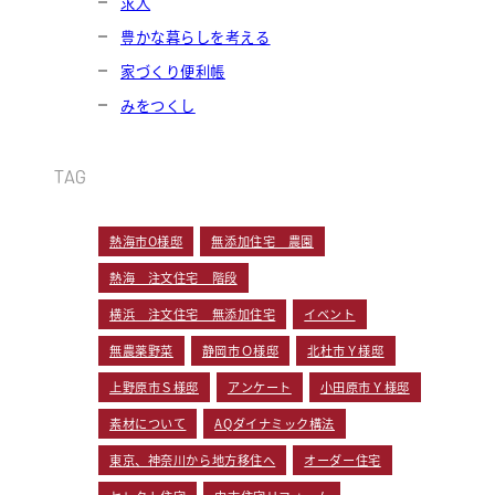
求人
豊かな暮らしを考える
家づくり便利帳
みをつくし
TAG
熱海市O様邸
無添加住宅 農園
熱海 注文住宅 階段
横浜 注文住宅 無添加住宅
イベント
無農薬野菜
静岡市Ｏ様邸
北杜市Ｙ様邸
上野原市Ｓ様邸
アンケート
小田原市Ｙ様邸
素材について
AQダイナミック構法
東京、神奈川から地方移住へ
オーダー住宅