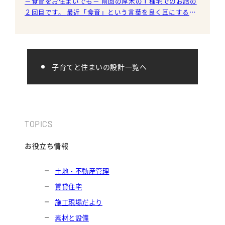
－食育をお住まいでも－ 前回の厚木のＴ様宅でのお話の
２回目です。 最近「食育」という言葉を良く耳にするよ
うになりました。 Ｔ様が勤務していた保育園でも地元の
子育てと住まいの設計一覧へ
TOPICS
お役立ち情報
土地・不動産管理
賃貸住宅
施工現場だより
素材と設備