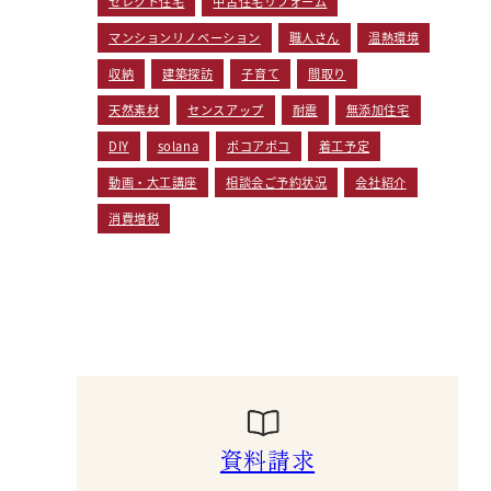
セレクト住宅
中古住宅リフォーム
マンションリノベーション
職人さん
温熱環境
収納
建築探訪
子育て
間取り
天然素材
センスアップ
耐震
無添加住宅
DIY
solana
ポコアポコ
着工予定
動画・大工講座
相談会ご予約状況
会社紹介
消費増税
資料請求