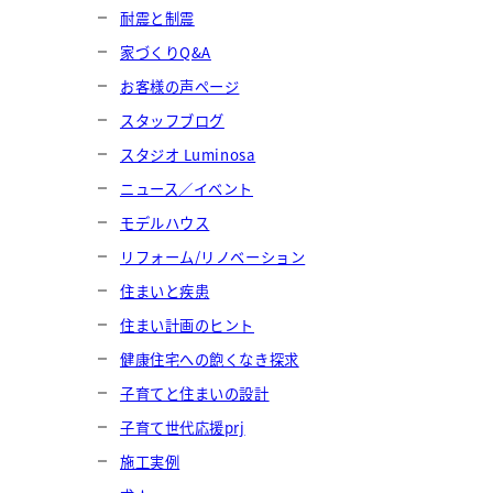
耐震と制震
家づくりQ&A
お客様の声ページ
スタッフブログ
スタジオ Luminosa
ニュース／イベント
モデルハウス
リフォーム/リノベーション
住まいと疾患
住まい計画のヒント
健康住宅への飽くなき探求
子育てと住まいの設計
子育て世代応援prj
施工実例