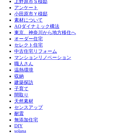
上野原市Ｓ様邸
アンケート
小田原市Ｙ様邸
素材について
AQダイナミック構法
東京、神奈川から地方移住へ
オーダー住宅
セレクト住宅
中古住宅リフォーム
マンションリノベーション
職人さん
温熱環境
収納
建築探訪
子育て
間取り
天然素材
センスアップ
耐震
無添加住宅
DIY
solana