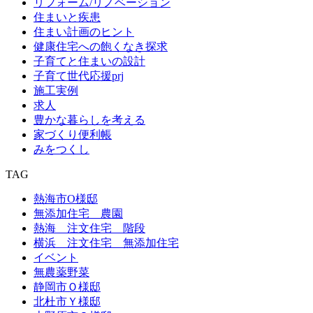
リフォーム/リノベーション
住まいと疾患
住まい計画のヒント
健康住宅への飽くなき探求
子育てと住まいの設計
子育て世代応援prj
施工実例
求人
豊かな暮らしを考える
家づくり便利帳
みをつくし
TAG
熱海市O様邸
無添加住宅 農園
熱海 注文住宅 階段
横浜 注文住宅 無添加住宅
イベント
無農薬野菜
静岡市Ｏ様邸
北杜市Ｙ様邸