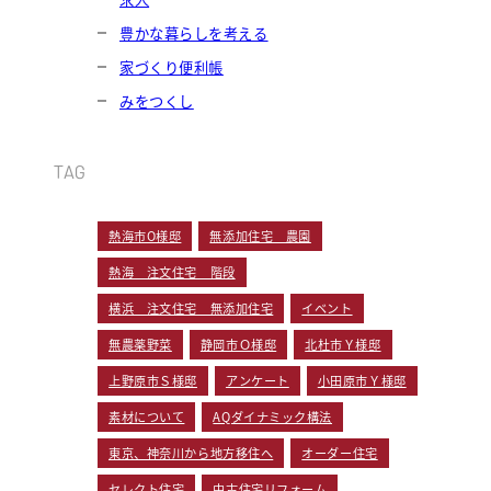
豊かな暮らしを考える
家づくり便利帳
みをつくし
TAG
熱海市O様邸
無添加住宅 農園
熱海 注文住宅 階段
横浜 注文住宅 無添加住宅
イベント
無農薬野菜
静岡市Ｏ様邸
北杜市Ｙ様邸
上野原市Ｓ様邸
アンケート
小田原市Ｙ様邸
素材について
AQダイナミック構法
東京、神奈川から地方移住へ
オーダー住宅
セレクト住宅
中古住宅リフォーム