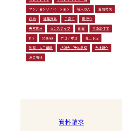
マンションリノベーション
職人さん
温熱環境
収納
建築探訪
子育て
間取り
天然素材
センスアップ
耐震
無添加住宅
DIY
solana
ポコアポコ
着工予定
動画・大工講座
相談会ご予約状況
会社紹介
消費増税
資料請求