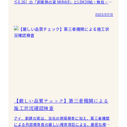
≦0.26）の「超断熱の家 MIRAIE」とLDK30帖・無柱・壁
の大空間に天井高2.8mという超空間設計の
2023/07/31
【厳しい品質チェック】第三者機関による
施工状況確認検査
アイ．創建の家は、当社の現場検査に加え、第三者機関
による外部検査員の厳しい検査項目による、厳密な検査