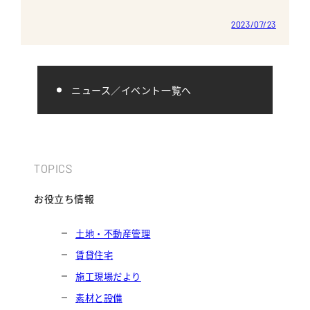
を全棟実施しています。 住宅瑕疵担保履行法により定め
ら
2023/07/23
ニュース／イベント一覧へ
TOPICS
お役立ち情報
土地・不動産管理
賃貸住宅
施工現場だより
素材と設備