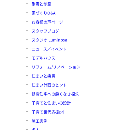
耐震と制震
家づくりQ&A
お客様の声ページ
スタッフブログ
スタジオ Luminosa
ニュース／イベント
モデルハウス
リフォーム/リノベーション
住まいと疾患
住まい計画のヒント
健康住宅への飽くなき探求
子育てと住まいの設計
子育て世代応援prj
施工実例
求人