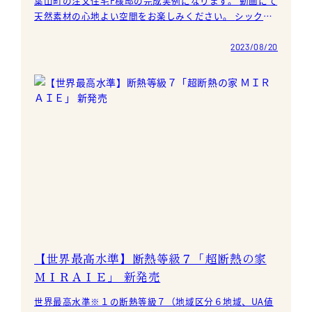
葉山町の注文住宅F様邸の完成実例になります。 動画にて
天然素材の心地よい空間をお楽しみください。 シックハ
ウスやアレルギーの心配も要らない、身体に優しい天然
2023/08/20
【世界最高水準】断熱等級７「超断熱の家
ＭＩＲＡＩＥ」 新発売
世界最高水準※１の断熱等級７（地域区分６地域、UA値