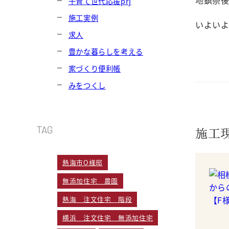
子育て世代応援prj
施工実例
いよいよ
求人
豊かな暮らしを考える
家づくり便利帳
みをつくし
TAG
施工
熱海市O様邸
無添加住宅 農園
熱海 注文住宅 階段
横浜 注文住宅 無添加住宅