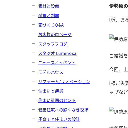
伊勢原の
素材と設備
耐震と制震
I様、お
家づくりQ&A
お客様の声ページ
スタッフブログ
スタジオ Luminosa
ご結婚を
ニュース／イベント
今回、
モデルハウス
リフォーム/リノベーション
I様ご夫
住まいと疾患
ップな
住まい計画のヒント
健康住宅への飽くなき探求
子育てと住まいの設計
地鎮祭