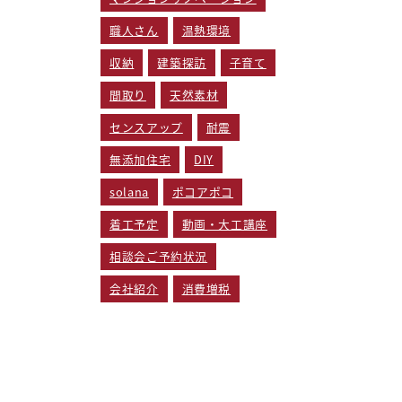
職人さん
温熱環境
収納
建築探訪
子育て
間取り
天然素材
センスアップ
耐震
無添加住宅
DIY
solana
ポコアポコ
着工予定
動画・大工講座
相談会ご予約状況
会社紹介
消費増税