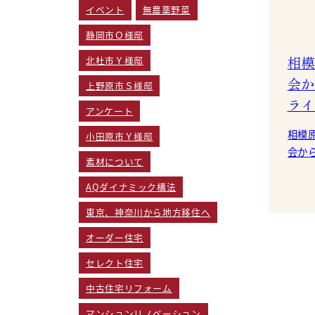
イベント
無農薬野菜
静岡市Ｏ様邸
相模
北杜市Ｙ様邸
会か
上野原市Ｓ様邸
ライ
アンケート
相模
小田原市Ｙ様邸
会か
素材について
邸で
AQダイナミック構法
東京、神奈川から地方移住へ
オーダー住宅
セレクト住宅
中古住宅リフォーム
マンションリノベーション