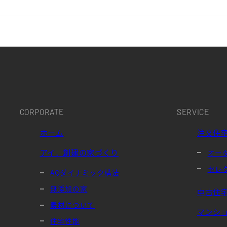
CORPORATE
SERVICE
ホーム
注文住
アイ．創建の家づくり
オー
セレ
AQダイナミック構法
無添加の家
中古住
素材について
マンシ
住宅性能