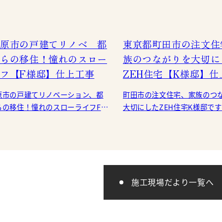
原市の戸建てリノベ 都
東京都町田市の注文住
らの移住！憧れのスロー
族のつながりを大切に
フ【F様邸】仕上工事
ZEH住宅【K様邸】仕
原市の戸建てリノベーション、都
町田市の注文住宅、家族のつ
らの移住！憧れのスローライフF様
大切にしたZEH住宅K様邸で
すが、仕上工事もいよいよ終盤で
いよお引渡し前の仕上工事です。 
す。 リビングに配置された
機関の完了検査が実施さ
施工現場だより一覧へ