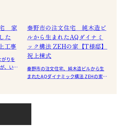
宅 家
秦野市の注文住宅 純木造ビ
した
ルから生まれたAQダイナミ
上工事
ック構法 ZEHの家【T様邸】
祝上棟式
ながりを
すが、いよ
秦野市の注文住宅、純木造ビルから生
公的
まれたAQダイナミック構法 ZEHの家、
T様邸ですが、お天気にも恵まれて、上
棟式を行いました。