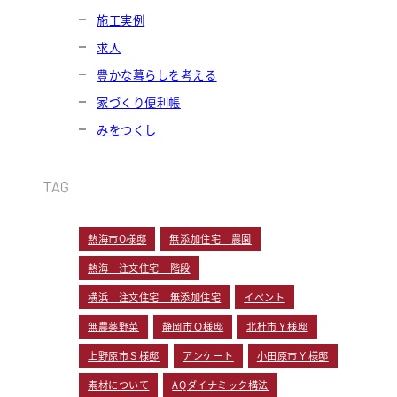
施工実例
求人
豊かな暮らしを考える
家づくり便利帳
みをつくし
TAG
熱海市O様邸
無添加住宅 農園
熱海 注文住宅 階段
横浜 注文住宅 無添加住宅
イベント
無農薬野菜
静岡市Ｏ様邸
北杜市Ｙ様邸
上野原市Ｓ様邸
アンケート
小田原市Ｙ様邸
素材について
AQダイナミック構法