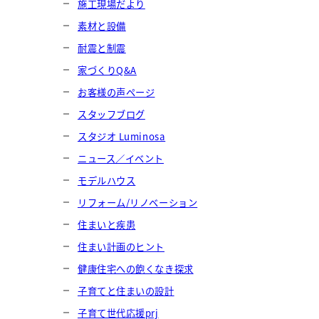
施工現場だより
素材と設備
耐震と制震
家づくりQ&A
お客様の声ページ
スタッフブログ
スタジオ Luminosa
ニュース／イベント
モデルハウス
リフォーム/リノベーション
住まいと疾患
住まい計画のヒント
健康住宅への飽くなき探求
子育てと住まいの設計
子育て世代応援prj