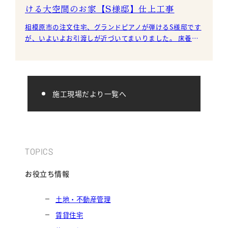
ける大空間のお家【S様邸】仕上工事
相模原市の注文住宅、グランドピアノが弾けるS様邸です
が、いよいよお引渡しが近づいてまいりました。 床養生
部材も撤去し、建物全体のクリーニング作業を
施工現場だより一覧へ
TOPICS
お役立ち情報
土地・不動産管理
賃貸住宅