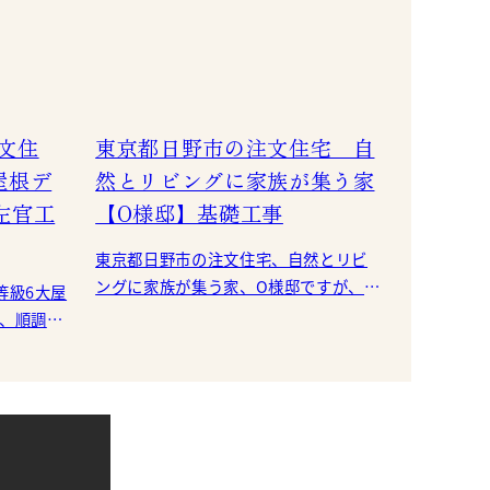
文住
東京都日野市の注文住宅 自
屋根デ
然とリビングに家族が集う家
左官工
【O様邸】基礎工事
東京都日野市の注文住宅、自然とリビ
ングに家族が集う家、O様邸ですが、順
等級6大屋
調に基礎工事が進んでいます。 鉄筋の
が、順調に
組立て作業を終えたところで自社検査
を終え
スタート