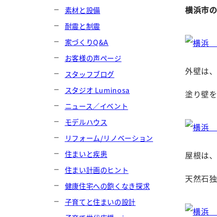
横浜市の
素材と設備
耐震と制震
家づくりQ&A
お客様の声ページ
外壁は
スタッフブログ
スタジオ Luminosa
塗り壁
ニュース／イベント
モデルハウス
リフォーム/リノベーション
住まいと疾患
屋根は
住まい計画のヒント
天然石独
健康住宅への飽くなき探求
子育てと住まいの設計