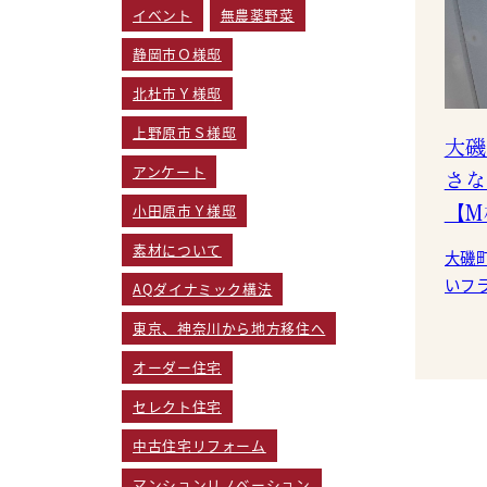
イベント
無農薬野菜
静岡市Ｏ様邸
北杜市Ｙ様邸
上野原市Ｓ様邸
大磯
アンケート
さな
【M
小田原市Ｙ様邸
素材について
大磯
いフ
AQダイナミック構法
部は外
東京、神奈川から地方移住へ
は、
標準
オーダー住宅
セレクト住宅
中古住宅リフォーム
マンションリノベーション