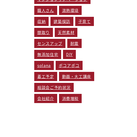
職人さん
温熱環境
収納
建築探訪
子育て
間取り
天然素材
センスアップ
耐震
無添加住宅
DIY
solana
ポコアポコ
着工予定
動画・大工講座
相談会ご予約状況
会社紹介
消費増税