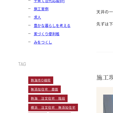
子育て世代応援prj
施工実例
天井の
求人
先ずは
豊かな暮らしを考える
家づくり便利帳
みをつくし
TAG
施工
熱海市O様邸
無添加住宅 農園
熱海 注文住宅 階段
横浜 注文住宅 無添加住宅