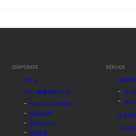
CORPORATE
SERVICE
ホーム
注文住
アイ．創建の家づくり
オー
セレ
AQダイナミック構法
無添加の家
中古住
素材について
マンシ
住宅性能