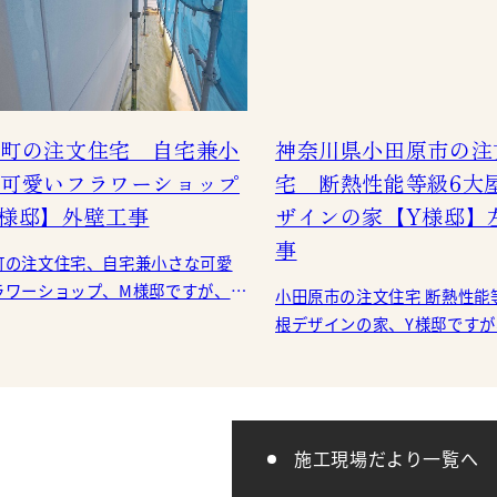
町の注文住宅 自宅兼小
神奈川県小田原市の注
可愛いフラワーショップ
宅 断熱性能等級6大
様邸】外壁工事
ザインの家【Y様邸】
事
町の注文住宅、自宅兼小さな可愛
ラワーショップ、M様邸ですが、外
小田原市の注文住宅 断熱性能
壁工事が進んでいます。 外壁
根デザインの家、Y様邸です
厚さ37ｍｍのALCパワーボードを
左官工事が進んでいます。 いよいよ、
壁・天井の無添加漆喰塗りが
し
施工現場だより一覧へ