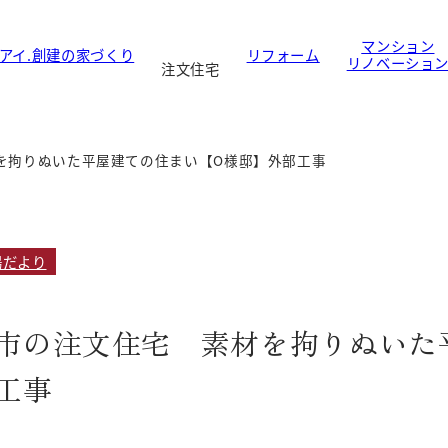
マンション
アイ.創建の家づくり
リフォーム
リノベーショ
注文住宅
を拘りぬいた平屋建ての住まい【O様邸】外部工事
場だより
市の注文住宅 素材を拘りぬいた
工事