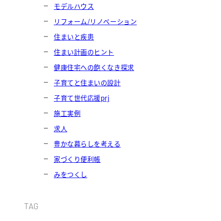
モデルハウス
リフォーム/リノベーション
住まいと疾患
住まい計画のヒント
健康住宅への飽くなき探求
子育てと住まいの設計
子育て世代応援prj
施工実例
求人
豊かな暮らしを考える
家づくり便利帳
みをつくし
TAG