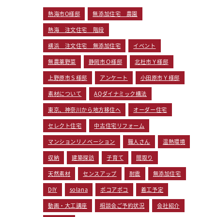
熱海市O様邸
無添加住宅 農園
熱海 注文住宅 階段
横浜 注文住宅 無添加住宅
イベント
無農薬野菜
静岡市Ｏ様邸
北杜市Ｙ様邸
上野原市Ｓ様邸
アンケート
小田原市Ｙ様邸
素材について
AQダイナミック構法
東京、神奈川から地方移住へ
オーダー住宅
セレクト住宅
中古住宅リフォーム
マンションリノベーション
職人さん
温熱環境
収納
建築探訪
子育て
間取り
天然素材
センスアップ
耐震
無添加住宅
DIY
solana
ポコアポコ
着工予定
動画・大工講座
相談会ご予約状況
会社紹介