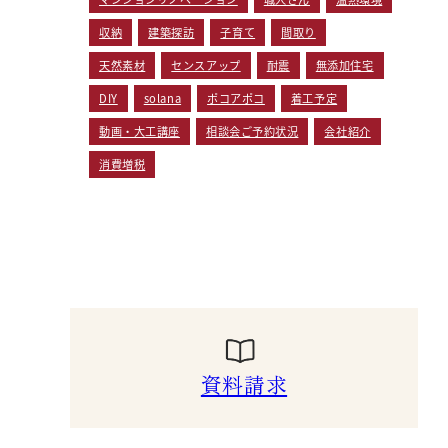
収納
建築探訪
子育て
間取り
天然素材
センスアップ
耐震
無添加住宅
DIY
solana
ポコアポコ
着工予定
動画・大工講座
相談会ご予約状況
会社紹介
消費増税
資料請求