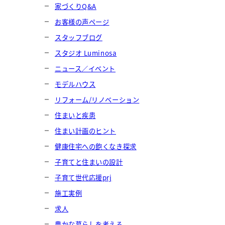
家づくりQ&A
お客様の声ページ
スタッフブログ
スタジオ Luminosa
ニュース／イベント
モデルハウス
リフォーム/リノベーション
住まいと疾患
住まい計画のヒント
健康住宅への飽くなき探求
子育てと住まいの設計
子育て世代応援prj
施工実例
求人
豊かな暮らしを考える