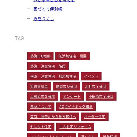
家づくり便利帳
みをつくし
TAG
熱海市O様邸
無添加住宅 農園
熱海 注文住宅 階段
横浜 注文住宅 無添加住宅
イベント
無農薬野菜
静岡市Ｏ様邸
北杜市Ｙ様邸
上野原市Ｓ様邸
アンケート
小田原市Ｙ様邸
素材について
AQダイナミック構法
東京、神奈川から地方移住へ
オーダー住宅
セレクト住宅
中古住宅リフォーム
マンションリノベーション
職人さん
温熱環境