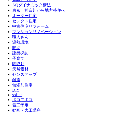
AQダイナミック構法
東京、神奈川から地方移住へ
オーダー住宅
セレクト住宅
中古住宅リフォーム
マンションリノベーション
職人さん
温熱環境
収納
建築探訪
子育て
間取り
天然素材
センスアップ
耐震
無添加住宅
DIY
solana
ポコアポコ
着工予定
動画・大工講座