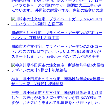
静岡県熱海市の注文住宅、薪ストーブが似合うスロー
ライフな暮らしのO様邸ですが、順調に大工工事が進
んでいます。 外周部の耐震パネル、内部の筋交いの設
川崎市の注文住宅 プライベートガーデンのZEHコー
トハウス【T様邸】左官工事
川崎市の注文住宅、プライベートガーデンのZEHコー
トハウスのT様邸ですが、いよいよ内部は漆喰塗りが
スタートしました。 石膏ボードのビス穴や継ぎ手箇
神奈川県小田原市の注文住宅 断熱性能等級6大屋根デ
ザインの家【Y様邸】祝地鎮祭
神奈川県小田原市の注文住宅、断熱性能等級６を取得
した、吹抜けがある大屋根デザインが特徴のY様邸で
すが、お天気にも恵まれて地鎮祭をとり行いました。