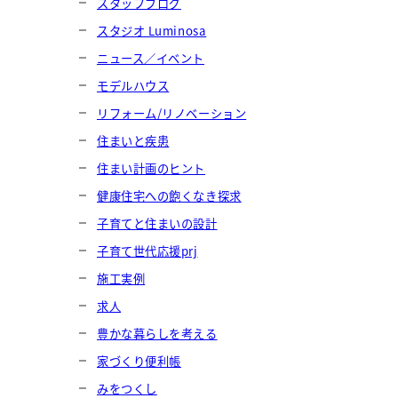
スタッフブログ
スタジオ Luminosa
ニュース／イベント
モデルハウス
リフォーム/リノベーション
住まいと疾患
住まい計画のヒント
健康住宅への飽くなき探求
子育てと住まいの設計
子育て世代応援prj
施工実例
求人
豊かな暮らしを考える
家づくり便利帳
みをつくし