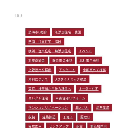
TAG
熱海市O様邸
無添加住宅 農園
熱海 注文住宅 階段
横浜 注文住宅 無添加住宅
イベント
無農薬野菜
静岡市Ｏ様邸
北杜市Ｙ様邸
上野原市Ｓ様邸
アンケート
小田原市Ｙ様邸
素材について
AQダイナミック構法
東京、神奈川から地方移住へ
オーダー住宅
セレクト住宅
中古住宅リフォーム
マンションリノベーション
職人さん
温熱環境
収納
建築探訪
子育て
間取り
天然素材
センスアップ
耐震
無添加住宅