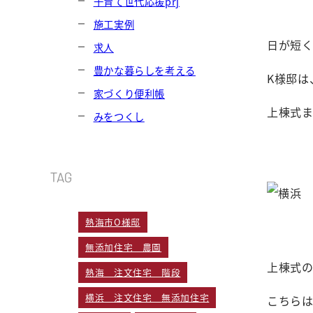
子育て世代応援prj
施工実例
日が短
求人
豊かな暮らしを考える
K様邸は
家づくり便利帳
上棟式ま
みをつくし
TAG
熱海市O様邸
無添加住宅 農園
上棟式の
熱海 注文住宅 階段
横浜 注文住宅 無添加住宅
こちら