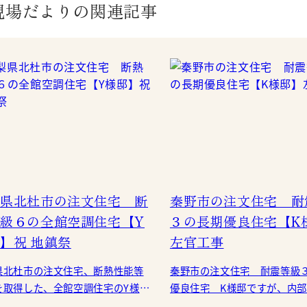
現場だよりの関連記事
県北杜市の注文住宅 断
秦野市の注文住宅 耐
級６の全館空調住宅【Y
３の長期優良住宅【K
】祝 地鎮祭
左官工事
県北杜市の注文住宅、断熱性能等
秦野市の注文住宅 耐震等級
を取得した、全館空調住宅のY様邸
優良住宅 K様邸ですが、内
が、お天気にも恵まれて地鎮祭を
り作業を実施中です。 弊社では、ライ