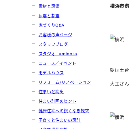
横浜市
素材と設備
耐震と制震
家づくりQ&A
お客様の声ページ
スタッフブログ
スタジオ Luminosa
ニュース／イベント
朝は土
モデルハウス
リフォーム/リノベーション
大工さ
住まいと疾患
住まい計画のヒント
健康住宅への飽くなき探求
子育てと住まいの設計