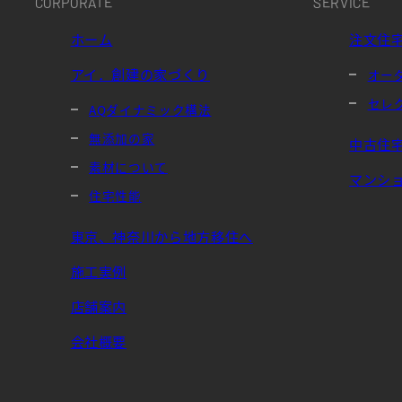
CORPORATE
SERVICE
ホーム
注文住
アイ．創建の家づくり
オー
セレ
AQダイナミック構法
無添加の家
中古住
素材について
マンシ
住宅性能
東京、神奈川から地方移住へ
施工実例
店舗案内
会社概要