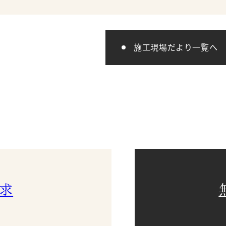
た。 Y様、この度はおめで
フサイクルコスト、そして住
ございます。
健康面
施工現場だより一覧へ
求