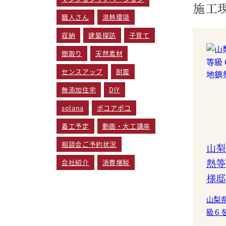
施工
職人さん
温熱環境
収納
建築探訪
子育て
間取り
天然素材
センスアップ
耐震
無添加住宅
DIY
solana
ポコアポコ
着工予定
動画・大工講座
相談会ご予約状況
山梨
熱等
会社紹介
消費増税
様邸
山梨
級６
です