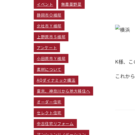
イベント
無農薬野菜
静岡市Ｏ様邸
北杜市Ｙ様邸
上野原市Ｓ様邸
アンケート
小田原市Ｙ様邸
K様、こ
素材について
これか
AQダイナミック構法
東京、神奈川から地方移住へ
オーダー住宅
セレクト住宅
中古住宅リフォーム
マンションリノベーション