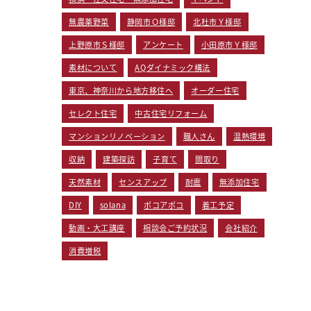
無農薬野菜
静岡市Ｏ様邸
北杜市Ｙ様邸
上野原市Ｓ様邸
アンケート
小田原市Ｙ様邸
素材について
AQダイナミック構法
東京、神奈川から地方移住へ
オーダー住宅
セレクト住宅
中古住宅リフォーム
マンションリノベーション
職人さん
温熱環境
収納
建築探訪
子育て
間取り
天然素材
センスアップ
耐震
無添加住宅
DIY
solana
ポコアポコ
着工予定
動画・大工講座
相談会ご予約状況
会社紹介
消費増税