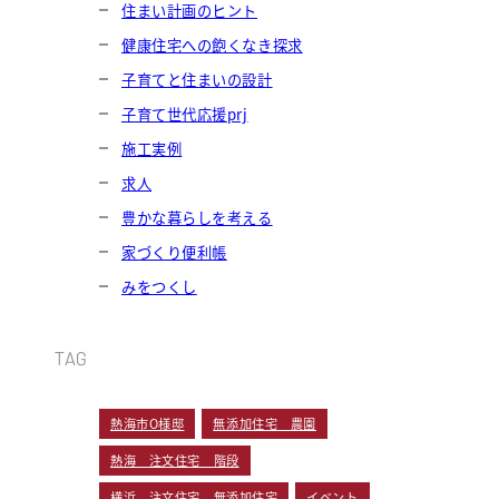
住まい計画のヒント
健康住宅への飽くなき探求
子育てと住まいの設計
子育て世代応援prj
施工実例
求人
豊かな暮らしを考える
家づくり便利帳
みをつくし
TAG
熱海市O様邸
無添加住宅 農園
熱海 注文住宅 階段
横浜 注文住宅 無添加住宅
イベント