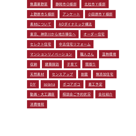
無農薬野菜
静岡市Ｏ様邸
北杜市Ｙ様邸
上野原市Ｓ様邸
アンケート
小田原市Ｙ様邸
素材について
AQダイナミック構法
東京、神奈川から地方移住へ
オーダー住宅
セレクト住宅
中古住宅リフォーム
マンションリノベーション
職人さん
温熱環境
収納
建築探訪
子育て
間取り
天然素材
センスアップ
耐震
無添加住宅
DIY
solana
ポコアポコ
着工予定
動画・大工講座
相談会ご予約状況
会社紹介
消費増税