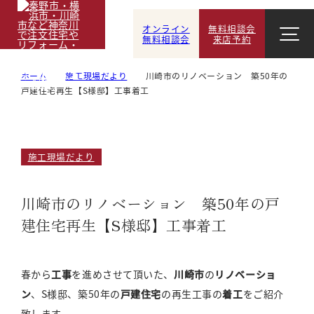
オンライン
無料相談会
無料相談会
来店予約
ホーム
施工現場だより
川崎市のリノベーション 築50年の
戸建住宅再生【S様邸】工事着工
施工現場だより
川崎市のリノベーション 築50年の戸
建住宅再生【S様邸】工事着工
春から
工事
を進めさせて頂いた、
川崎市
の
リノベーショ
ン
、S様邸、築50年の
戸建住宅
の再生工事の
着工
をご紹介
致します。