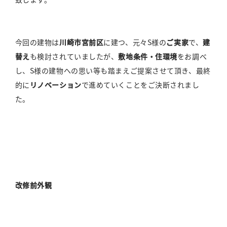
今回の建物は
川崎市宮前区
に建つ、元々S様の
ご実家
で、
建
替え
も検討されていましたが、
敷地条件・住環境
をお調べ
し、S様の建物への思い等も踏まえご提案させて頂き、最終
的に
リノベーション
で進めていくことをご決断されまし
た。
改修前外観