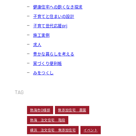
健康住宅への飽くなき探求
子育てと住まいの設計
子育て世代応援prj
施工実例
求人
豊かな暮らしを考える
家づくり便利帳
みをつくし
TAG
熱海市O様邸
無添加住宅 農園
熱海 注文住宅 階段
横浜 注文住宅 無添加住宅
イベント