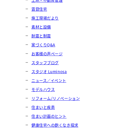
土地・不動産管理
賃貸住宅
施工現場だより
素材と設備
耐震と制震
家づくりQ&A
お客様の声ページ
スタッフブログ
スタジオ Luminosa
ニュース／イベント
モデルハウス
リフォーム/リノベーション
住まいと疾患
住まい計画のヒント
健康住宅への飽くなき探求