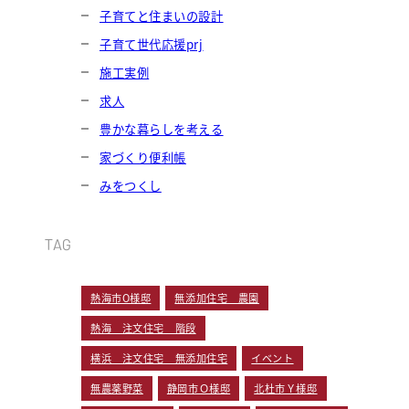
子育てと住まいの設計
子育て世代応援prj
施工実例
求人
豊かな暮らしを考える
家づくり便利帳
みをつくし
TAG
熱海市O様邸
無添加住宅 農園
熱海 注文住宅 階段
横浜 注文住宅 無添加住宅
イベント
無農薬野菜
静岡市Ｏ様邸
北杜市Ｙ様邸