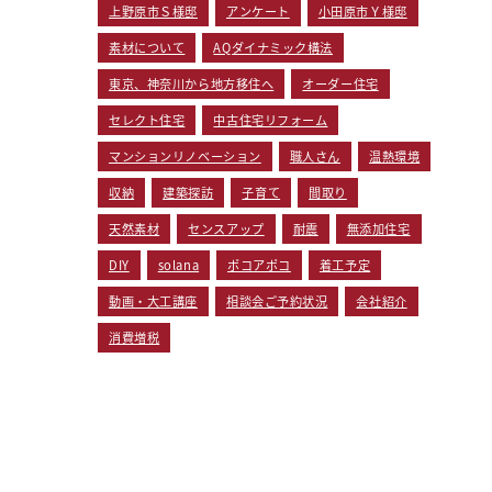
上野原市Ｓ様邸
アンケート
小田原市Ｙ様邸
素材について
AQダイナミック構法
東京、神奈川から地方移住へ
オーダー住宅
セレクト住宅
中古住宅リフォーム
マンションリノベーション
職人さん
温熱環境
収納
建築探訪
子育て
間取り
天然素材
センスアップ
耐震
無添加住宅
DIY
solana
ポコアポコ
着工予定
動画・大工講座
相談会ご予約状況
会社紹介
消費増税