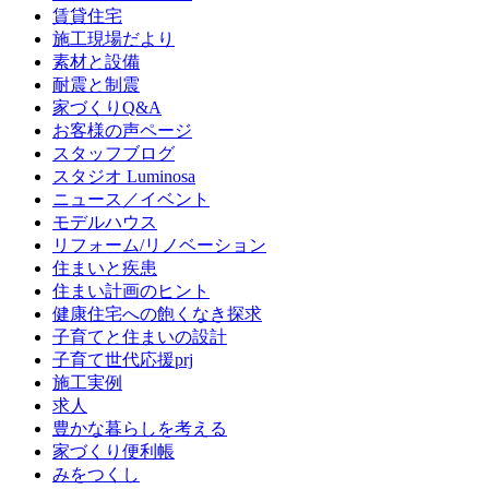
賃貸住宅
施工現場だより
素材と設備
耐震と制震
家づくりQ&A
お客様の声ページ
スタッフブログ
スタジオ Luminosa
ニュース／イベント
モデルハウス
リフォーム/リノベーション
住まいと疾患
住まい計画のヒント
健康住宅への飽くなき探求
子育てと住まいの設計
子育て世代応援prj
施工実例
求人
豊かな暮らしを考える
家づくり便利帳
みをつくし