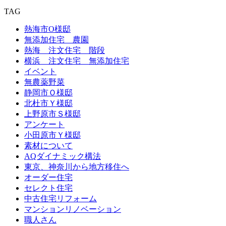
TAG
熱海市O様邸
無添加住宅 農園
熱海 注文住宅 階段
横浜 注文住宅 無添加住宅
イベント
無農薬野菜
静岡市Ｏ様邸
北杜市Ｙ様邸
上野原市Ｓ様邸
アンケート
小田原市Ｙ様邸
素材について
AQダイナミック構法
東京、神奈川から地方移住へ
オーダー住宅
セレクト住宅
中古住宅リフォーム
マンションリノベーション
職人さん