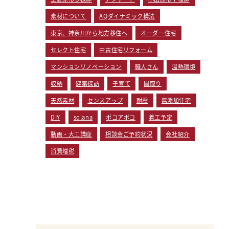
素材について
AQダイナミック構法
東京、神奈川から地方移住へ
オーダー住宅
セレクト住宅
中古住宅リフォーム
マンションリノベーション
職人さん
温熱環境
収納
建築探訪
子育て
間取り
天然素材
センスアップ
耐震
無添加住宅
DIY
solana
ポコアポコ
着工予定
動画・大工講座
相談会ご予約状況
会社紹介
消費増税