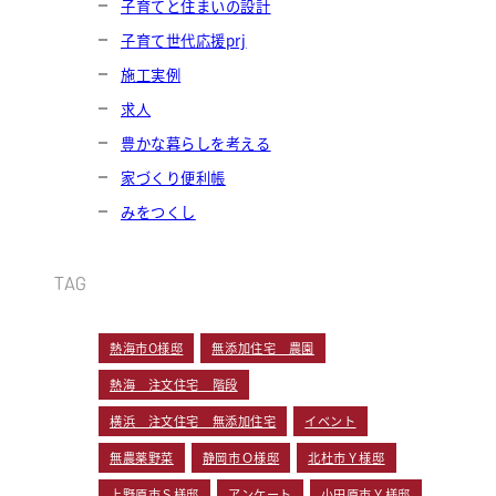
子育てと住まいの設計
子育て世代応援prj
施工実例
求人
豊かな暮らしを考える
家づくり便利帳
みをつくし
TAG
熱海市O様邸
無添加住宅 農園
熱海 注文住宅 階段
横浜 注文住宅 無添加住宅
イベント
無農薬野菜
静岡市Ｏ様邸
北杜市Ｙ様邸
上野原市Ｓ様邸
アンケート
小田原市Ｙ様邸